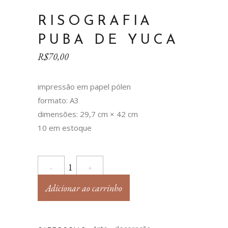
RISOGRAFIA
PUBA DE YUCA
R$
70,00
impressão em papel pólen
formato: A3
dimensões: 29,7 cm × 42 cm
10 em estoque
Risografia
Puba
Adicionar ao carrinho
de
yuca