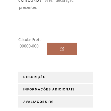
Arte
decoração
CATEGORIAS:
,
,
quantidade
presentes
Calcular Frete
Ok
DESCRIÇÃO
INFORMAÇÕES ADICIONAIS
AVALIAÇÕES (0)