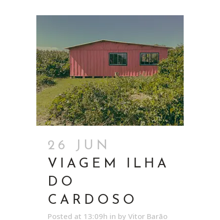
26 JUN
VIAGEM ILHA
DO
CARDOSO
Posted at 13:09h
in
by
Vitor Barão