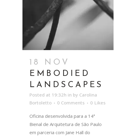
18 NOV
EMBODIED
LANDSCAPES
Posted at 19:32h
in
by
Carolina
Bortoletto
0 Comments
0
Likes
Oficina desenvolvida para a 14ª
Bienal de Arquitetura de São Paulo
em parceria com Jane Hall do