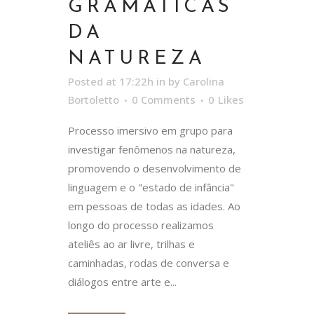
GRAMÁTICAS
DA
NATUREZA
Posted at 17:22h
in
by
Carolina
Bortoletto
0 Comments
0
Likes
Processo imersivo em grupo para
investigar fenômenos na natureza,
promovendo o desenvolvimento de
linguagem e o "estado de infância"
em pessoas de todas as idades. Ao
longo do processo realizamos
ateliês ao ar livre, trilhas e
caminhadas, rodas de conversa e
diálogos entre arte e...